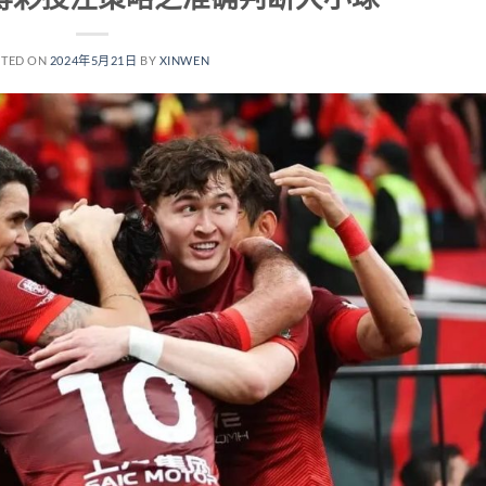
STED ON
2024年5月21日
BY
XINWEN