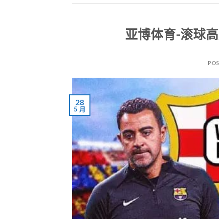
亚博体育-滚球
PO
28
5 月