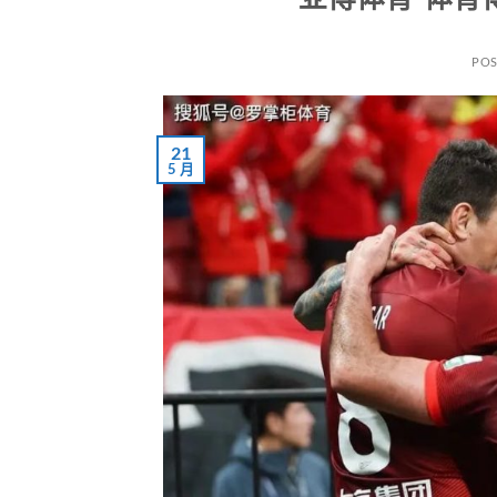
PO
21
5 月