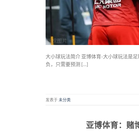
大小球玩法简介 亚博体育-大小球玩法是
负，只需要预测 […]
发表于
未分类
亚博体育：赌