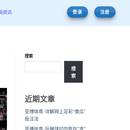
闻资讯
登录
注册
搜索
搜
索
近期文章
亚博体育-详解网上足彩“傻瓜”
投注法
亚博体育-玩赌球切勿败在“贪”