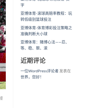
字
亚博体育-滚球高赔率教程：玩
转低级别篮球投注
亚博体育-体育博彩投注策略之
准确判断大小球
亚博体育：赌博心法——忍、
等、稳、狠、滚
近期评论
一位WordPress评论者
发表在
世界，您好！
经