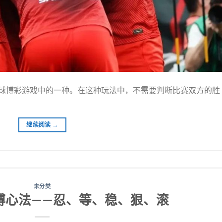
足球博彩游戏中的一种。在这种玩法中，不需要判断比赛双方的胜
继续阅读
→
未分类
博心法——忍、等、稳、狠、滚