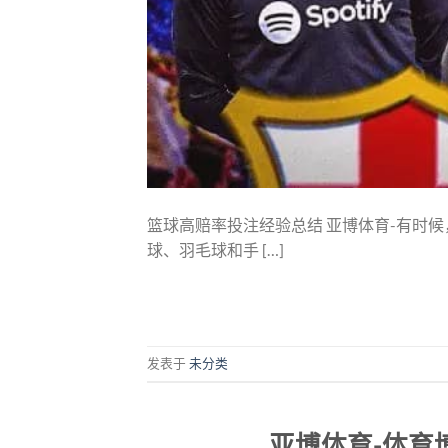
篮球高赔率投注经验总结 亚博体育-有时
球、羽毛球和手 […]
发表于
未分类
亚博体育-体育