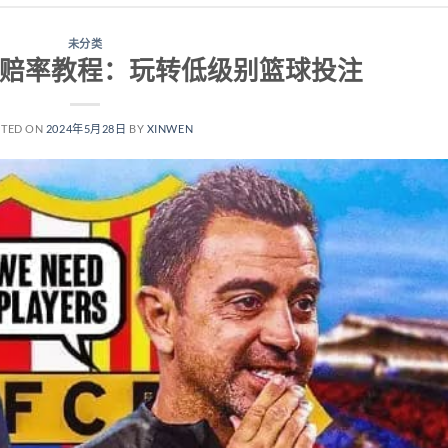
未分类
高赔率教程：玩转低级别篮球投注
STED ON
2024年5月28日
BY
XINWEN