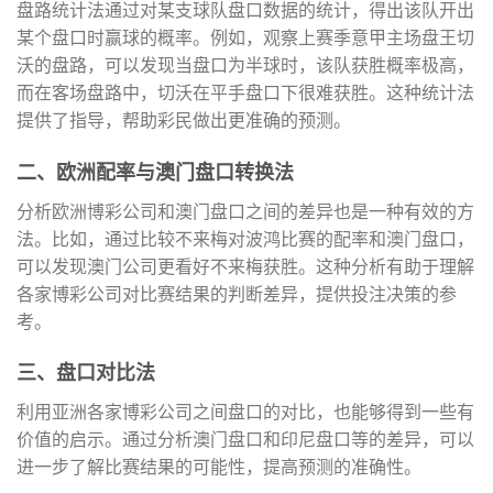
盘路统计法通过对某支球队盘口数据的统计，得出该队开出
某个盘口时赢球的概率。例如，观察上赛季意甲主场盘王切
沃的盘路，可以发现当盘口为半球时，该队获胜概率极高，
而在客场盘路中，切沃在平手盘口下很难获胜。这种统计法
提供了指导，帮助彩民做出更准确的预测。
二、欧洲配率与澳门盘口转换法
分析欧洲博彩公司和澳门盘口之间的差异也是一种有效的方
法。比如，通过比较不来梅对波鸿比赛的配率和澳门盘口，
可以发现澳门公司更看好不来梅获胜。这种分析有助于理解
各家博彩公司对比赛结果的判断差异，提供投注决策的参
考。
三、盘口对比法
利用亚洲各家博彩公司之间盘口的对比，也能够得到一些有
价值的启示。通过分析澳门盘口和印尼盘口等的差异，可以
进一步了解比赛结果的可能性，提高预测的准确性。