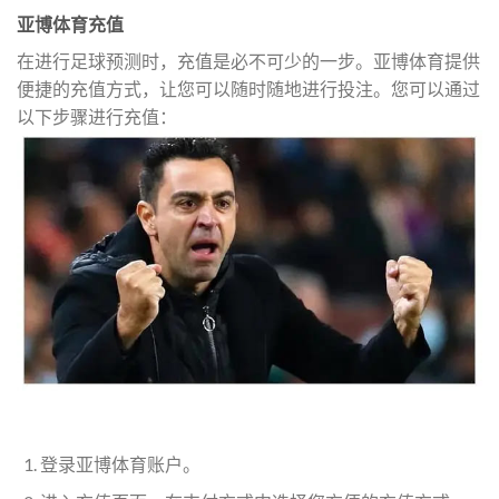
亚博体育充值
在进行足球预测时，充值是必不可少的一步。亚博体育提供
便捷的充值方式，让您可以随时随地进行投注。您可以通过
以下步骤进行充值：
登录亚博体育账户。