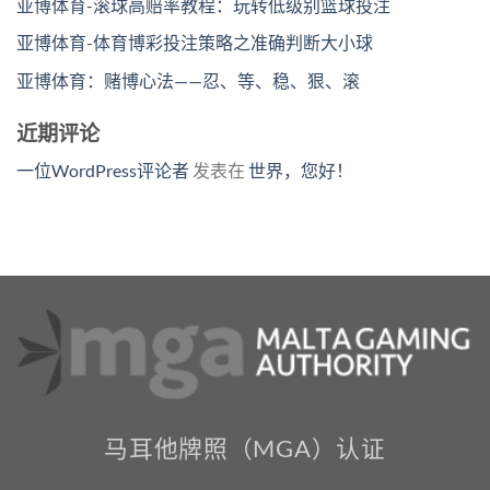
亚博体育-滚球高赔率教程：玩转低级别篮球投注
亚博体育-体育博彩投注策略之准确判断大小球
亚博体育：赌博心法——忍、等、稳、狠、滚
近期评论
一位WordPress评论者
发表在
世界，您好！
马耳他牌照（MGA）认证