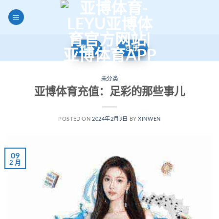
跳
到
内
容
登录
注册
未分类
亚博体育充值：足彩的那些事儿
POSTED ON
2024年2月9日
BY
XINWEN
09
2 月