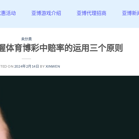
优惠活动
亚博游戏介绍
亚博代理招商
亚博新
未分类
握体育博彩中赔率的运用三个原则
STED ON
2024年2月14日
BY
XINWEN