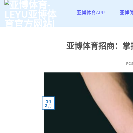
跳
到
亚博体育APP
亚博
内
容
亚博体育招商：掌
PO
14
2 月