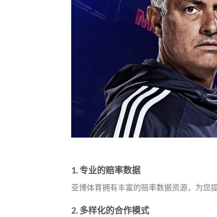
1. 专业的赔率数据
亚博体育拥有丰富的赔率数据资源，为您
2. 多样化的合作模式