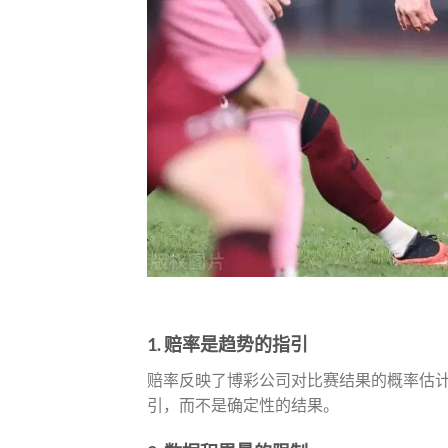
1. 赔率是趋势的指引
赔率反映了博彩公司对比赛结果的概率估
引，而不是确定性的结果。