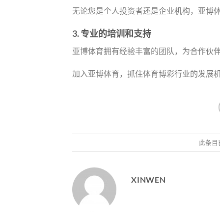
无论您是个人投资者还是企业机构，亚博
3. 专业的培训和支持
亚博体育拥有经验丰富的团队，为合作伙
加入亚博体育，抓住体育博彩行业的发展
此条目
XINWEN