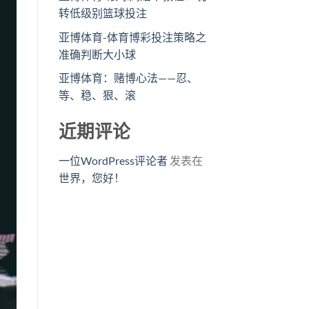
转低级别篮球投注
亚博体育-体育博彩投注策略之
准确判断大小球
亚博体育：赌博心法——忍、
等、稳、狠、滚
近期评论
一位WordPress评论者
发表在
世界，您好！