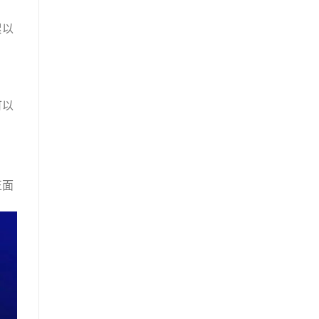
累以
可以
正面