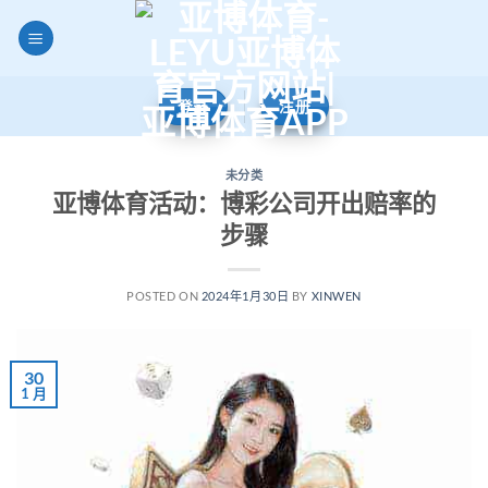
跳
到
内
容
登录
注册
未分类
亚博体育活动：博彩公司开出赔率的
步骤
POSTED ON
2024年1月30日
BY
XINWEN
30
1 月