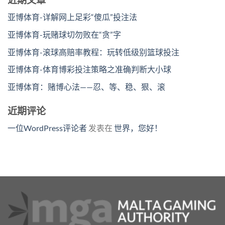
亚博体育-详解网上足彩“傻瓜”投注法
亚博体育-玩赌球切勿败在“贪”字
亚博体育-滚球高赔率教程：玩转低级别篮球投注
亚博体育-体育博彩投注策略之准确判断大小球
亚博体育：赌博心法——忍、等、稳、狠、滚
近期评论
一位WordPress评论者
发表在
世界，您好！