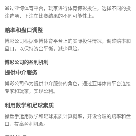
通过亚博体育平台，玩家进行体育博彩投注，选择不同的投
注选项，下注在比赛结果的不同可能性上。
赔率和盘口调整
博彩公司根据亚博体育平台上的实际投注情况，调整赔率和
盘口，以保持资金平衡，减少风险。
博彩公司的盈利机制
提供中介服务
博彩公司作为提供中介服务的角色，通过亚博体育平台连接
专家和玩家，实现盈利。
利用数学和足球素质
操盘手运用数学和足球素质计算概率，开设合理的赔率和盘
口，提高盈利机会。