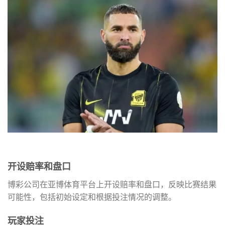
开设赔率和盘口
博彩公司在亚博体育平台上开设赔率和盘口，反映比赛结果
可能性，包括初始设定和根据投注情况的调整。
玩家投注