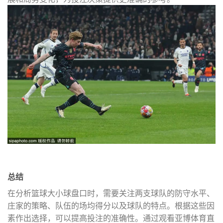
总结
在分析篮球大小球盘口时，需要关注两支球队的防守水平、
庄家的策略、队伍的场均得分以及球队的特点。根据这些因
素作出选择，可以提高投注的准确性。通过观看亚博体育直