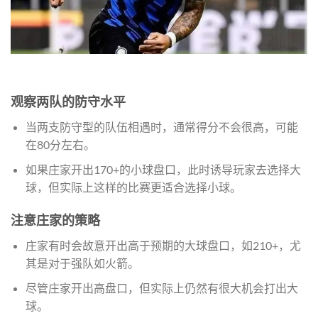
观察两队的防守水平
当两支防守型的队伍相遇时，通常得分不会很高，可能
在80分左右。
如果庄家开出170+的小球盘口，此时诱导玩家去选择大
球，但实际上这样的比赛更适合选择小球。
注意庄家的策略
庄家有时会故意开出高于预期的大球盘口，如210+，尤
其是对于强队如火箭。
尽管庄家开出高盘口，但实际上仍然有很大机会打出大
球。