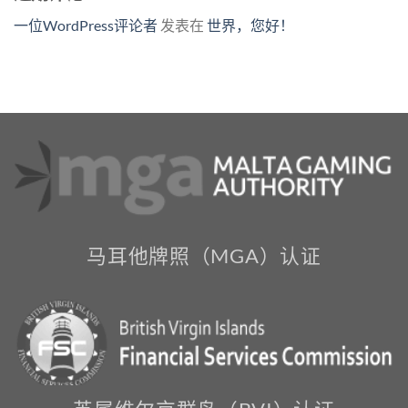
一位WordPress评论者
发表在
世界，您好！
马耳他牌照（MGA）认证