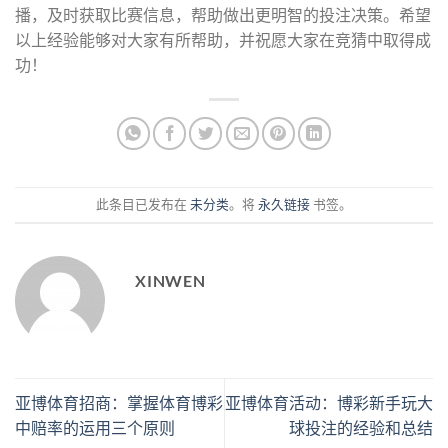
播，及时获取比赛信息，帮助做出更明智的投注决策。希望
以上经验能够对大家有所帮助，并祝愿大家在竞猜中取得成
功！
此条目已发布在
未分类
。将
永久链接
书签。
XINWEN
亚博体育招商：掌握体育博彩
亚博体育活动：博彩新手玩大
中赔率的运用三个原则
球投注的经验和总结