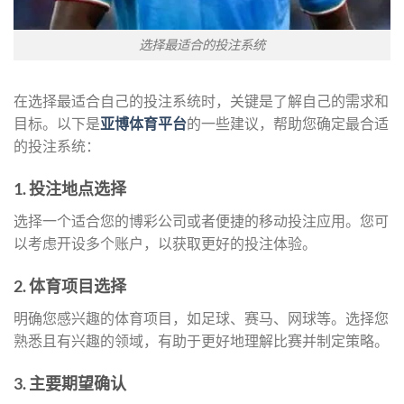
选择最适合的投注系统
在选择最适合自己的投注系统时，关键是了解自己的需求和
目标。以下是
亚博体育平台
的一些建议，帮助您确定最合适
的投注系统：
1. 投注地点选择
选择一个适合您的博彩公司或者便捷的移动投注应用。您可
以考虑开设多个账户，以获取更好的投注体验。
2. 体育项目选择
明确您感兴趣的体育项目，如足球、赛马、网球等。选择您
熟悉且有兴趣的领域，有助于更好地理解比赛并制定策略。
3. 主要期望确认