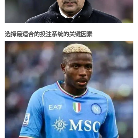
选择最适合的投注系统的关键因素