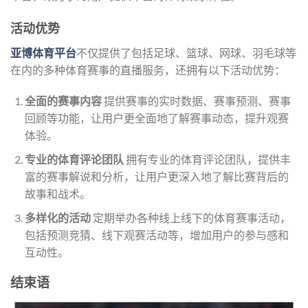
活动优势
亚博体育平台
不仅提供了包括足球、篮球、网球、羽毛球等
在内的多种体育赛事的直播服务，还拥有以下活动优势：
全面的赛事内容
提供赛事的实时数据、赛事预测、赛事
回顾等功能，让用户更全面地了解赛事动态，提升观赛
体验。
专业的体育评论团队
拥有专业的体育评论团队，提供丰
富的赛事解说和分析，让用户更深入地了解比赛背后的
故事和战术。
多样化的活动
定期举办各种线上线下的体育赛事活动，
包括预测竞猜、线下观赛活动等，增加用户的参与感和
互动性。
结束语