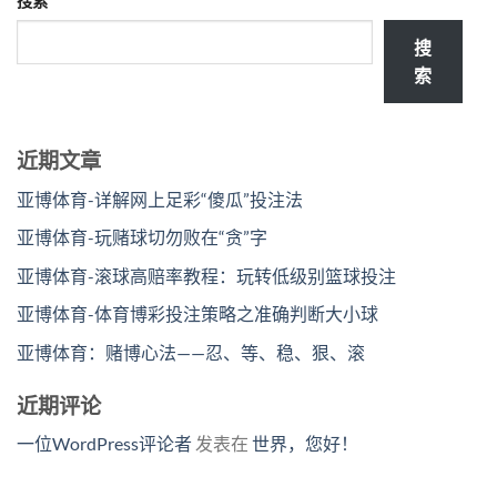
搜索
搜
索
近期文章
亚博体育-详解网上足彩“傻瓜”投注法
亚博体育-玩赌球切勿败在“贪”字
亚博体育-滚球高赔率教程：玩转低级别篮球投注
亚博体育-体育博彩投注策略之准确判断大小球
亚博体育：赌博心法——忍、等、稳、狠、滚
近期评论
一位WordPress评论者
发表在
世界，您好！