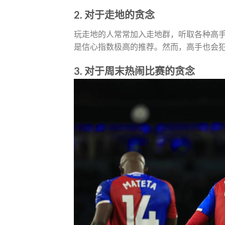
2. 对于走地的贪念
玩走地的人常常加入走地群，听取各种高
是信心指数极高的推荐。然而，高手也会
3. 对于周末热闹比赛的贪念