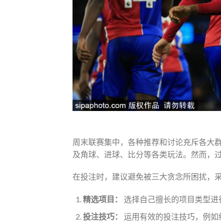
周末联赛集中，各种推荐和讨论充斥各大
及角球、进球、比分等各类玩法。然而，
在投注时，建议避免被三大贪念所困扰，
精选项目：
选择自己擅长的项目类型进
投注技巧：
运用有效的投注技巧，例如