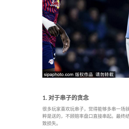
1. 对于串子的贪念
很多玩家喜欢玩串子，觉得能够多串一场就
粹是送的，不顾赔率盘口直接串起。最终
致损失。