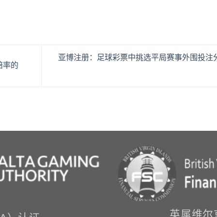
亚博注册：足球彩票中挑选平局赛事外围投注
赔率的
英属维尔