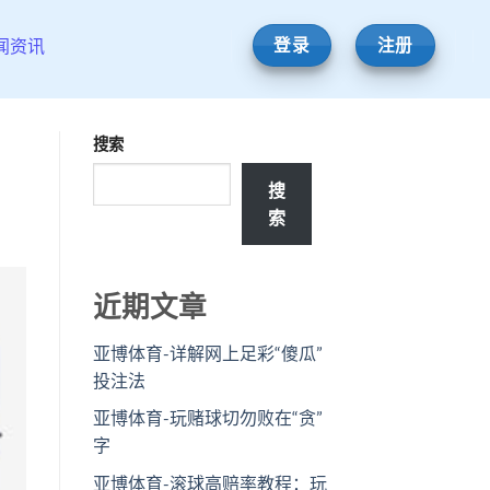
闻资讯
登录
注册
搜索
搜
索
近期文章
亚博体育-详解网上足彩“傻瓜”
投注法
亚博体育-玩赌球切勿败在“贪”
字
亚博体育-滚球高赔率教程：玩