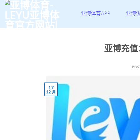
跳
到
亚博体育APP
亚博
内
容
亚博充值
POS
17
12 月