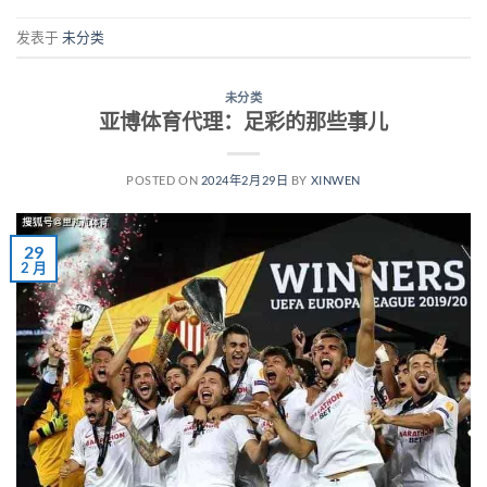
发表于
未分类
未分类
亚博体育代理：足彩的那些事儿
POSTED ON
2024年2月29日
BY
XINWEN
29
2 月