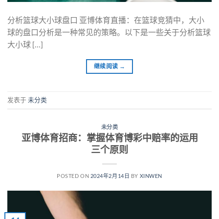
分析篮球大小球盘口 亚博体育直播：在篮球竞猜中，大小
球的盘口分析是一种常见的策略。以下是一些关于分析篮球
大小球 […]
继续阅读
→
发表于
未分类
未分类
亚博体育招商：掌握体育博彩中赔率的运用
三个原则
POSTED ON
2024年2月14日
BY
XINWEN