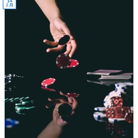
14
2 月