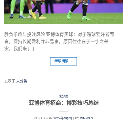
胜负乐趣与投注风险 亚博体育买球：对于赌球爱好者而
言，保持长期盈利并非易事，原因往往在于一字之差——
贪。我们来 […]
继续阅读
→
发表于
未分类
未分类
亚博体育招商：博彩技巧总结
POSTED ON
2024年3月3日
BY
XINWEN