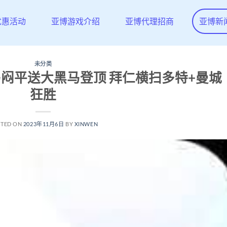
优惠活动
亚博游戏介绍
亚博代理招商
亚博新
未分类
马闷平送大黑马登顶 拜仁横扫多特+曼城
狂胜
STED ON
2023年11月6日
BY
XINWEN