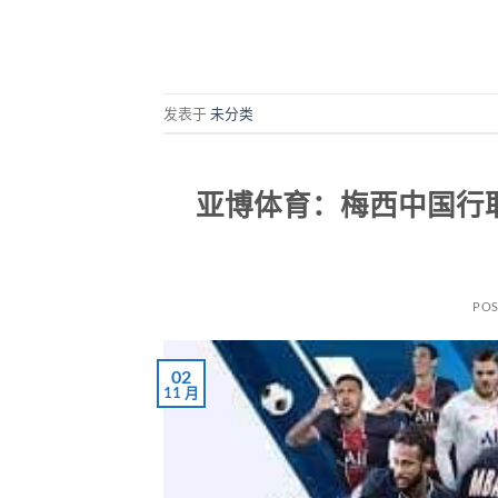
发表于
未分类
亚博体育：梅西中国行取
PO
02
11 月