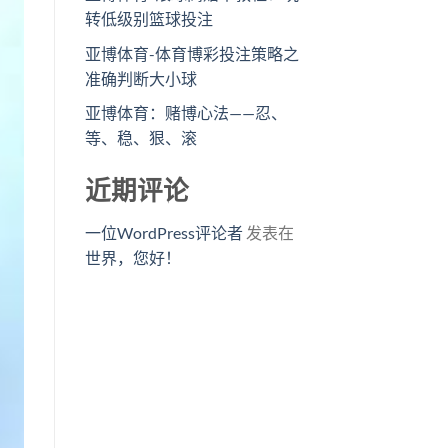
转低级别篮球投注
亚博体育-体育博彩投注策略之
准确判断大小球
亚博体育：赌博心法——忍、
等、稳、狠、滚
近期评论
一位WordPress评论者
发表在
世界，您好！