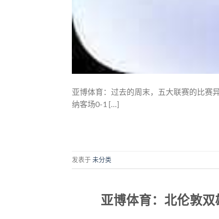
亚博体育：过去的周末，五大联赛的比赛异
纳客场0-1 […]
发表于
未分类
亚博体育：北伦敦双