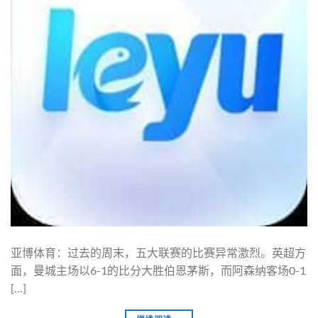
亚博体育：过去的周末，五大联赛的比赛异常激烈。英超方
面，曼城主场以6-1的比分大胜伯恩茅斯，而阿森纳客场0-1
[…]