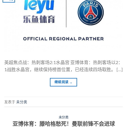
英超焦点战：热刺客场2:1水晶宫 亚博体育：热刺客场以2：
1战胜水晶宫，继续保持榜首位置，已经连续四场取胜。 […]
继续阅读
→
发表于
未分类
未分类
亚博体育：滕哈格愁死！曼联前锋不会进球