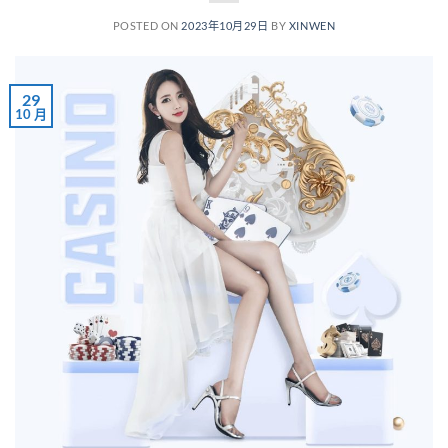
POSTED ON
2023年10月29日
BY
XINWEN
29
10 月