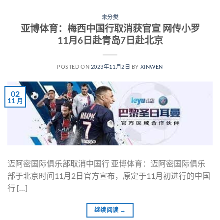
未分类
亚博体育：梅西中国行取消获官宣 网传小罗
11月6日赴青岛7日赴北京
POSTED ON
2023年11月2日
BY
XINWEN
02
11 月
迈阿密国际俱乐部取消中国行 亚博体育：迈阿密国际俱乐
部于北京时间11月2日官方宣布，原定于11月初进行的中国
行 […]
继续阅读
→